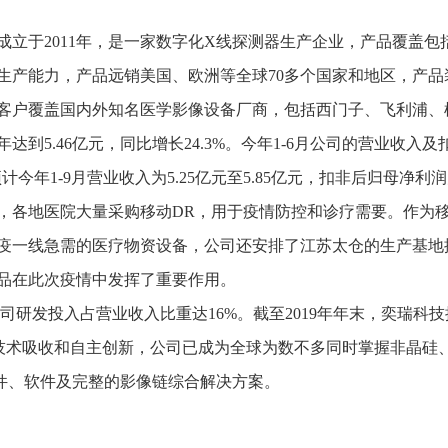
于2011年，是一家数字化X线探测器生产企业，产品覆盖包
产能力，产品远销美国、欧洲等全球70多个国家和地区，产品装机
客户覆盖国内外知名医学影像设备厂商，包括西门子、飞利浦、
到5.46亿元，同比增长24.3%。今年1-6月公司的营业收入及
%；预计今年1-9月营业收入为5.25亿元至5.85亿元，扣非后归母净利润
地医院大量采购移动DR，用于疫情防控和诊疗需要。作为移
疫一线急需的医疗物资设备，公司还安排了江苏太仓的生产基地
品在此次疫情中发挥了重要作用。
司研发投入占营业收入比重达16%。截至2019年年末，奕瑞科技
过技术吸收和自主创新，公司已成为全球为数不多同时掌握非晶硅、
件、软件及完整的影像链综合解决方案。